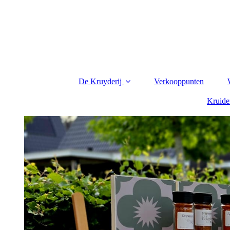
De Kruyderij
Verkooppunten
Kruide