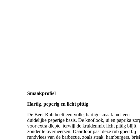
ewewewedwdwdwdwdwdwdwdwdwdwdwdwdwdwdw
Smaakprofiel
Hartig, peperig en licht pittig
De Beef Rub heeft een volle, hartige smaak met een
duidelijke peperige basis. De knoflook, ui en paprika zor
voor extra diepte, terwijl de kruidenmix licht pittig blijft
zonder te overheersen. Daardoor past deze rub goed bij
rundvlees van de barbecue, zoals steak, hamburgers, bris