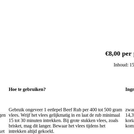
ewe weweww
€8,00 per 
Inhoud: 1
Hoe te gebruiken?
Ingr
Gebruik ongeveer 1 eetlepel Beef Rub per 400 tot 500 gram
zwar
gen
vlees. Wrijf het vlees gelijkmatig in en laat de rub minimaal
14,3
15 tot 30 minuten intrekken. Bij grote stukken vlees, zoals
kori
brisket, mag dit langer. Bewaar het vlees tijdens het
komi
ket
intrekken altijd gekoeld.