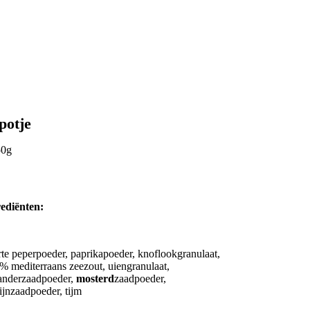
potje
50g
ediënten:
te peperpoeder, paprikapoeder, knoflookgranulaat,
% mediterraans zeezout, uiengranulaat,
anderzaadpoeder,
mosterd
zaadpoeder,
jnzaadpoeder, tijm