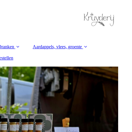
Dranken
Aardappels, vlees, groente
stellen