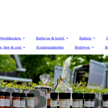
Wereldkeuken
Barbecue & borrel
Bakken
n, thee & zout
Kruidenpakketten
Bedrijven
Be