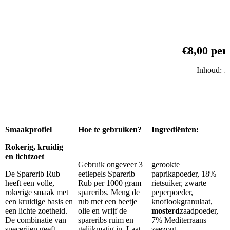
ewewewedwdwdwdwdwdwdwdwdwdwdwdwdwdwdwewe wewe
€8,00 per
Inhoud: 1
Smaakprofiel
Hoe te gebruiken?
Ingrediënten:
Rokerig, kruidig
en lichtzoet
Gebruik ongeveer 3
gerookte
De Sparerib Rub
eetlepels Sparerib
paprikapoeder, 18%
heeft een volle,
Rub per 1000 gram
rietsuiker, zwarte
rokerige smaak met
spareribs. Meng de
peperpoeder,
een kruidige basis en
rub met een beetje
knoflookgranulaat,
een lichte zoetheid.
olie en wrijf de
mosterd
zaadpoeder,
De combinatie van
spareribs ruim en
7% Mediterraans
specerijen geeft
gelijkmatig in. Laat
zeezout,