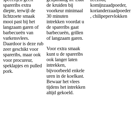
spareribs extra
de kruiden bij
komijnzaadpoeder,
diepte, terwijl de
voorkeur minimaal
korianderzaadpoeder
lichtzoete smaak
30 minuten
, chilipepervlokken
mooi past bij het
intrekken voordat u
langzaam garen of
de spareribs gaat
barbecueën van
barbecueën, grillen
varkensvlees.
of langzaam garen.
Daardoor is deze rub
Voor extra smaak
zeer geschikt voor
kunt u de spareribs
spareribs, maar ook
ook langer laten
voor procureur,
intrekken,
speklapjes en pulled
bijvoorbeeld enkele
pork.
uren in de koelkast.
Bewaar het vlees
tijdens het intrekken
altijd gekoeld.