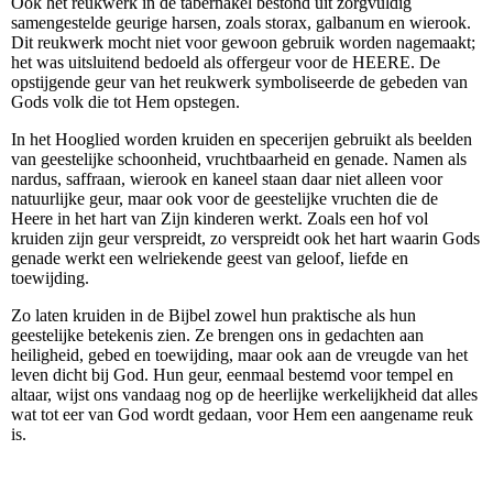
Ook het reukwerk in de tabernakel bestond uit zorgvuldig
samengestelde geurige harsen, zoals storax, galbanum en wierook.
Dit reukwerk mocht niet voor gewoon gebruik worden nagemaakt;
het was uitsluitend bedoeld als offergeur voor de HEERE. De
opstijgende geur van het reukwerk symboliseerde de gebeden van
Gods volk die tot Hem opstegen.
In het Hooglied worden kruiden en specerijen gebruikt als beelden
van geestelijke schoonheid, vruchtbaarheid en genade. Namen als
nardus, saffraan, wierook en kaneel staan daar niet alleen voor
natuurlijke geur, maar ook voor de geestelijke vruchten die de
Heere in het hart van Zijn kinderen werkt. Zoals een hof vol
kruiden zijn geur verspreidt, zo verspreidt ook het hart waarin Gods
genade werkt een welriekende geest van geloof, liefde en
toewijding.
Zo laten kruiden in de Bijbel zowel hun praktische als hun
geestelijke betekenis zien. Ze brengen ons in gedachten aan
heiligheid, gebed en toewijding, maar ook aan de vreugde van het
leven dicht bij God. Hun geur, eenmaal bestemd voor tempel en
altaar, wijst ons vandaag nog op de heerlijke werkelijkheid dat alles
wat tot eer van God wordt gedaan, voor Hem een aangename reuk
is.